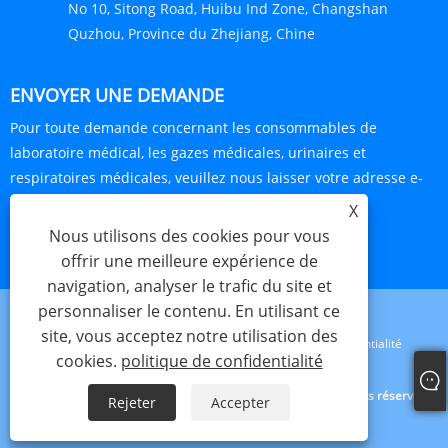
No 10, Sitong Road, Huibu Ind Zone, Changshan
Quzhou, Province du Zhejiang, Chine
ENVOYER UNE DEMANDE
Pour toute demande concernant les consommables de
laboratoire médical, les gazes médicales, urinaires et
respiratoires médicales, veuillez nous laisser votre adresse e-
mail et nous vous contacterons dans les 24 heures.
X
Nous utilisons des cookies pour vous
ENQUÊTE MAINTENANT
offrir une meilleure expérience de
navigation, analyser le trafic du site et
personnaliser le contenu. En utilisant ce
site, vous acceptez notre utilisation des
Links
Sitemap
RSS
XML
politique de confidentialité
cookies.
politique de confidentialité
Copyright © 2024 Haorun Medical Dressing Co., Ltd. Tous droits réservés.
Rejeter
Accepter