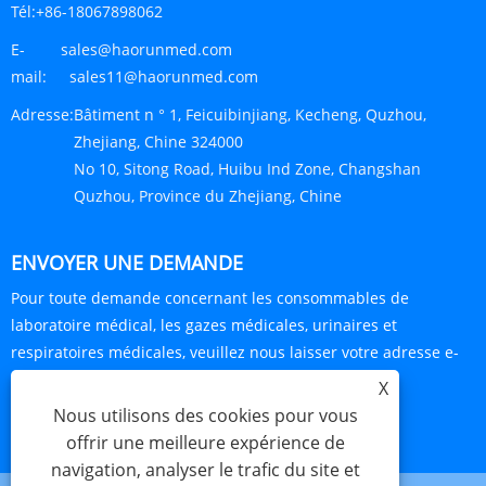
Tél:
+86-18067898062
E-
sales@haorunmed.com
mail:
sales11@haorunmed.com
Adresse:
Bâtiment n ° 1, Feicuibinjiang, Kecheng, Quzhou,
Zhejiang, Chine 324000
No 10, Sitong Road, Huibu Ind Zone, Changshan
Quzhou, Province du Zhejiang, Chine
ENVOYER UNE DEMANDE
Pour toute demande concernant les consommables de
laboratoire médical, les gazes médicales, urinaires et
respiratoires médicales, veuillez nous laisser votre adresse e-
mail et nous vous contacterons dans les 24 heures.
X
Nous utilisons des cookies pour vous
ENQUÊTE MAINTENANT
offrir une meilleure expérience de
navigation, analyser le trafic du site et